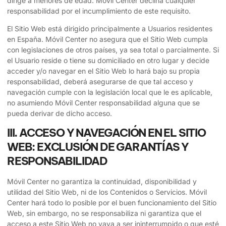
dirige a menores de edad.
Móvil Center
declina cualquier
responsabilidad por el incumplimiento de este requisito.
El Sitio Web está dirigido principalmente a Usuarios residentes
en
España
.
Móvil Center
no asegura que el Sitio Web cumpla
con legislaciones de otros países, ya sea total o parcialmente. Si
el Usuario reside o tiene su domiciliado en otro lugar y decide
acceder y/o navegar en el Sitio Web lo hará bajo su propia
responsabilidad, deberá asegurarse de que tal acceso y
navegación cumple con la legislación local que le es aplicable,
no asumiendo
Móvil Center
responsabilidad alguna que se
pueda derivar de dicho acceso.
III. ACCESO Y NAVEGACIÓN EN EL SITIO
WEB: EXCLUSIÓN DE GARANTÍAS Y
RESPONSABILIDAD
Móvil Center
no garantiza la continuidad, disponibilidad y
utilidad del Sitio Web, ni de los Contenidos o Servicios.
Móvil
Center
hará todo lo posible por el buen funcionamiento del Sitio
Web, sin embargo, no se responsabiliza ni garantiza que el
acceso a este Sitio Web no vaya a ser ininterrumpido o que esté